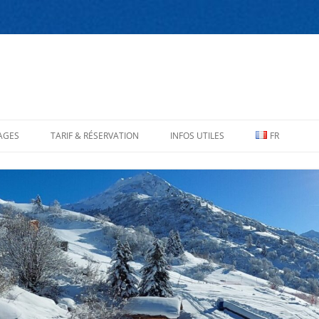
AGES
TARIF & RÉSERVATION
INFOS UTILES
FR
À PROPOS
EN
ACCÈS
CONTACTEZ-NOUS
LIENS UTILES