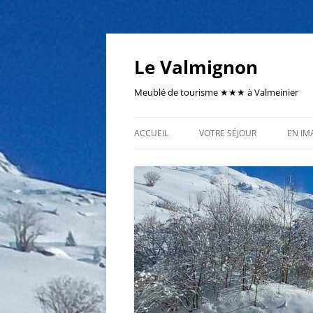
Aller
au
contenu
Le Valmignon
Meublé de tourisme ★★★ à Valmeinier
ACCUEIL
VOTRE SÉJOUR
EN IM
VOTRE JOURNÉE TYPE
DESCRIPTION
SERVICES