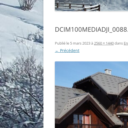
DCIM100MEDIADJI_0088
Publié le
5 mars 2023
à
2560 × 1440
dans
En
← Précédent