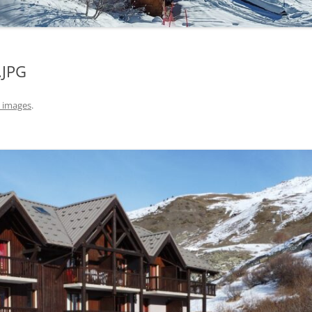
.JPG
 images
.