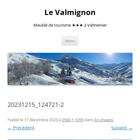
Aller
au
Le Valmignon
contenu
Meublé de tourisme ★★★ à Valmeinier
Menu
20231215_124721-2
Publié le
17 décembre 2023
à
2560 × 1059
dans
En images
.
← Précédent
Suivant →